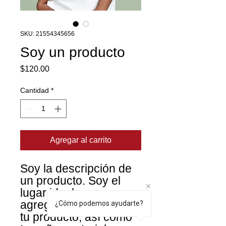
SKU: 21554345656
Soy un producto
Precio
$120.00
Cantidad
*
Agregar al carrito
Soy la descripción de 
un producto. Soy el 
lugar ideal para 
agregar detalles sobre 
¿Cómo podemos ayudarte?
tu producto, así como 